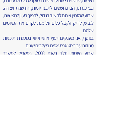
היזמות, מוזמנים לשבוע היזמות המוקדש כל כולו עבורם,
ובמסגרתו, הם נחשפים לתכני יזמות, חדשנות ויצירה.
שבוע שמזמין אותם לחשוב בגדול, להפוך רעיון למציאות,
לגבש, לדייק ולקבל כלים על מנת לקדם את המיזמים
שלהם.
בנוסף, אנו מעניקים ייעוץ אישי וליווי במסגרת תוכניות
מגוונות עבור סטארט-אפים בשלבים שונים.
שבוע היזמות נולד בשנת 2008, במקביל למשבר
האשראי העולמי, שהעלה את המודעות לחשיבות היזמות
מבחינה כלכלית וביצירת מקומות עבודה.
העשייה שלנו חוצה מגזרים, דתות ותרבויות, וכוללת
מפגשים בפריפריה החברתית, בכלל זה במגזר החרדי
ובחברה הערבית.
תוכלו למצוא מגוון רחב של פרויקטים נוספים באתר
האינטרנט שלנו וברשתות החברתיות.